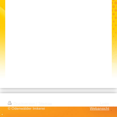
Druckversion
|
Sitemap
Login
© Odenwälder Imkerei
Webansicht